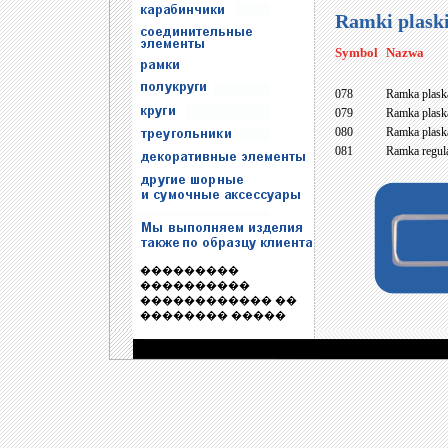
Ramki plask
Symbol
Nazwa
078
Ramka plask
079
Ramka plask
080
Ramka plask
081
Ramka regul
���������
����������
������������ ��
�������� �����